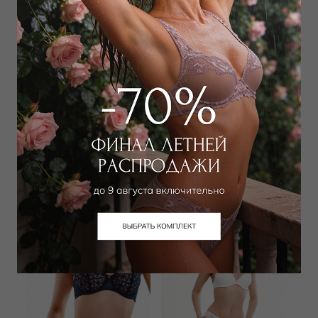
AUBADE
AUBADE
Бюстгальтер классический
Бюстгальтер балконет
push-up
мягкий
20 000
₽
|
+ 1000
19 000
₽
|
+ 950 бонусов
бонусов