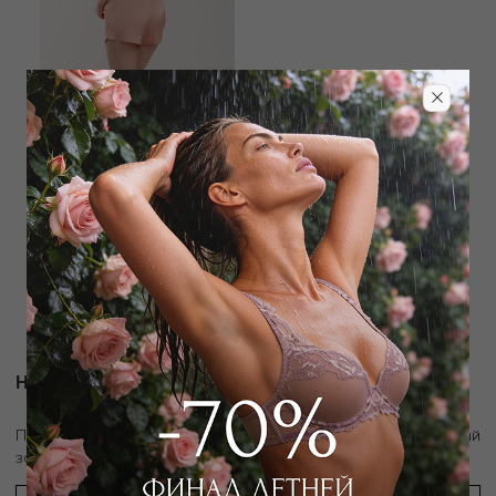
BONJOUR MADAME
Шорты
1 800
₽
4 500
₽
Новости и акции
скидку 10%
Подпишитесь на рассылку и получите
на первый
заказ