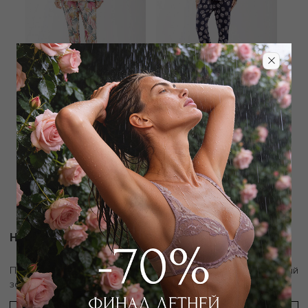
ROSCH
ROSCH
Пижама рубашка / брюки
Пижама рубашка / брюки
13 050
₽
14 400
₽
29 000
₽
32 000
₽
Новости и акции
скидку 10%
Подпишитесь на рассылку и получите
на первый
заказ