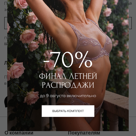
скидку 10%
Подпишитесь на рассылку и получите
на первый
заказ
Подписываясь на рассылку вы соглашаетесь с условиями
Политики
конфиденциальности
Личный ассистент.
Подключите личного ассистента "Дикой Орхидеи"
в удобном мессенджере
О компании
Покупателям