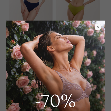
FISICO
FISICO
Лиф треугольник
Плавки слип
12 240
₽
4 208
₽
23 000
₽
11 000
₽
+ 2 цвета