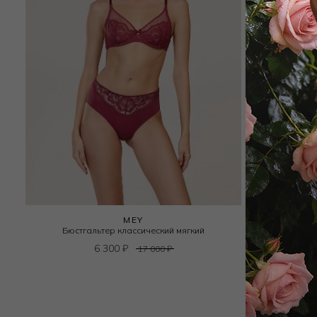
MEY
Бюстгальтер классический мягкий
Бюстг
6 300
₽
17 000
₽