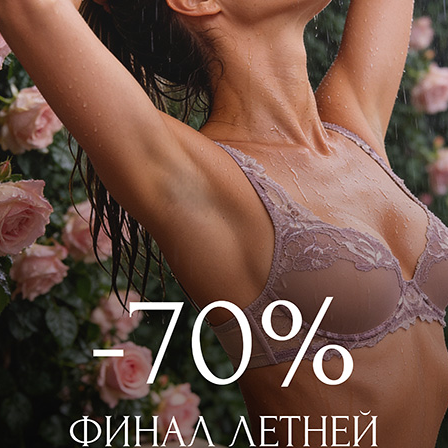
MEY
MEY
альтер треугольник t-shirt
Трусы слип
5 850
₽
2 250
₽
16 000
₽
6 000
₽