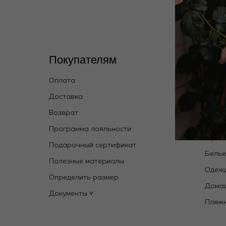
Покупателям
Кат
Оплата
Wild 
брен
Доставка
Купал
Возврат
Новин
Программа лояльности
Мужск
Подарочный сертификат
Бель
Полезные материалы
Одежд
Определить размер
Дома
Документы ˅
Пляж