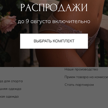
алог
О компании
Orchid — коллекции собственного
О нас
да
Магазины
ьники
Контакты
ки
Новости
ой ассортимент
Наше производство
е
Прием товара на комисс
а для спорта
Стать партнером
шняя одежда
ная одежда