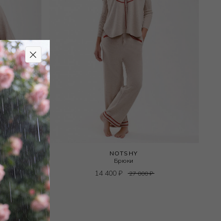
NOTSHY
Брюки
14 400
₽
27 000
₽