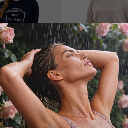
NOTSHY
NOTSHY
Джемпер
Свитер
20 250
₽
18 000
₽
37 000
₽
33 000
₽