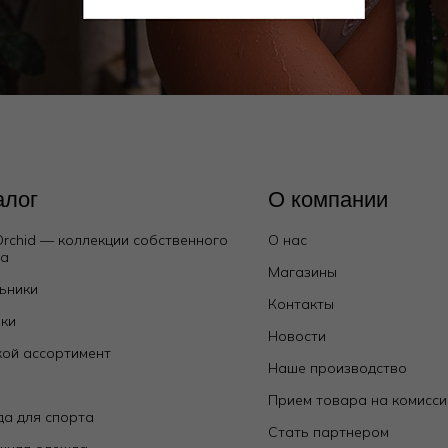
алог
О компании
Orchid — коллекции собственного
О нас
да
Магазины
ьники
Контакты
ки
Новости
ой ассортимент
Наше производство
е
Прием товара на комисс
а для спорта
Стать партнером