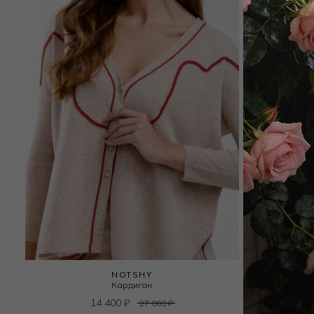
NOTSHY
Кардиган
14 400
₽
27 000
₽