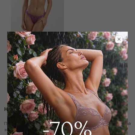
SHIKKOSA
Бюстгальтер классический
мягкий
2 529
₽
8 500
₽
Новости и акции
скидку 10%
Подпишитесь на рассылку и получите
на первый
заказ