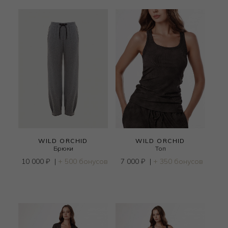
WILD ORCHID
WILD ORCHID
Брюки
Топ
10 000
₽
|
+ 500 бонусов
7 000
₽
|
+ 350 бонусов