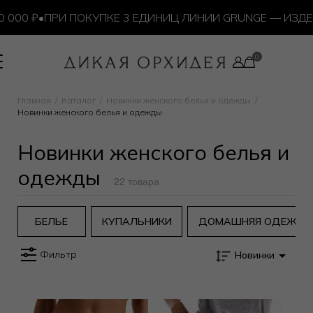
0 ₽
•
ПРИ ПОКУПКЕ 3 ЕДИНИЦ ЛИНИИ GRUNGE — ИЗДЕЛИ
Главная
Каталог
Новинки женского белья и одежды
Новинки женского белья и одежды
Новинки женского белья и
одежды
22 товара
БЕЛЬЕ
КУПАЛЬНИКИ
ДОМАШНЯЯ ОДЕЖД
Фильтр
Новинки