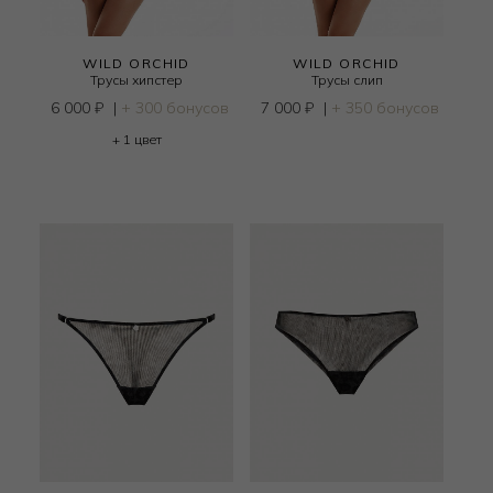
WILD ORCHID
WILD ORCHID
Трусы хипстер
Трусы слип
6 000
₽
|
+ 300 бонусов
7 000
₽
|
+ 350 бонусов
+ 1 цвет