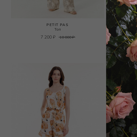
PETIT PAS
Топ
7 200
₽
10 000
₽