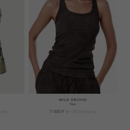
WILD ORCHID
Топ
усов
7 000
₽
|
+ 350 бонусов