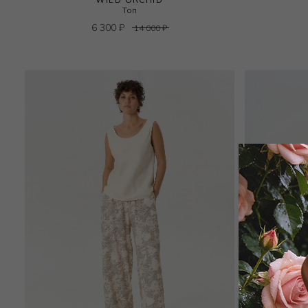
Топ
6 300
₽
14 000
₽