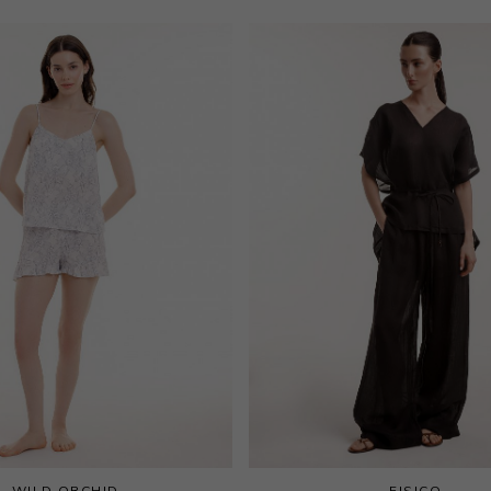
WILD ORCHID
FISICO