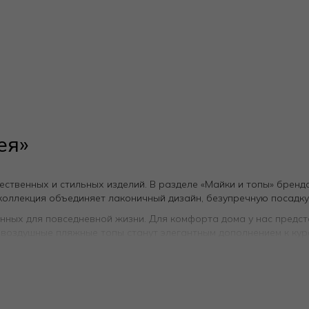
ея»
твенных и стильных изделий. В разделе «Майки и топы» бренда
коллекция объединяет лаконичный дизайн, безупречную посадк
нных для повседневной жизни. Для комфорта дома у нас предста
и воздушные пляжные топы станут элегантным дополнением к ку
ьного шелка. Работая с премиум брендами и проверенными пост
ает идеальный микроклимат для кожи, отличается прочностью 
манная конструкция, обеспечивающая комфорт в носке, и пали