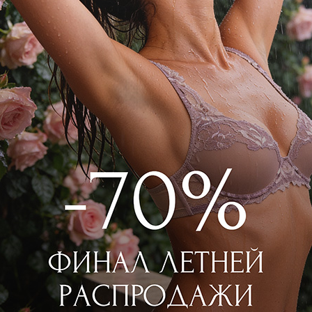
PETIT PAS
PETIT PAS
Топ
Топ
7 200
₽
5 850
₽
10 000
₽
9 000
₽
+ 1 цвет