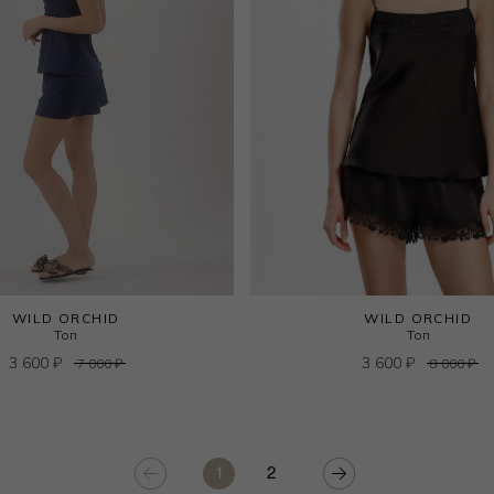
WILD ORCHID
WILD ORCHID
Топ
Топ
3 600
₽
3 600
₽
7 000
₽
8 000
₽
1
2