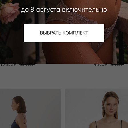
MEY
WILD ORCHID
Топ
Топ
13 950
₽
4 950
₽
22 000
₽
9 000
₽