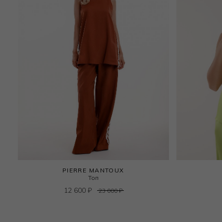
PIERRE MANTOUX
Топ
12 600
₽
23 000
₽