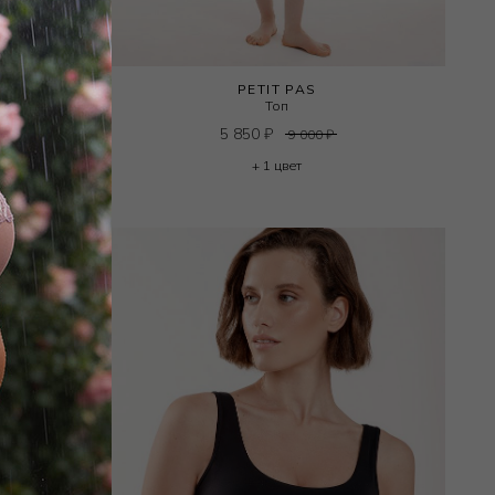
PETIT PAS
Топ
5 850
₽
9 000
₽
+ 1 цвет