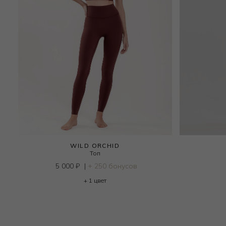
WILD ORCHID
Топ
5 000
₽
|
+ 250 бонусов
+ 1 цвет