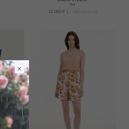
Топ
12 000
₽
|
+ 600 бонусов