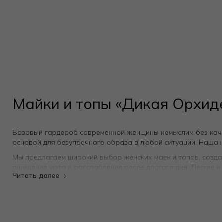
Майки и топы «Дикая Орхид
Базовый гардероб современной женщины немыслим без качес
основой для безупречного образа в любой ситуации. Наша 
Мы предлагаем широкий выбор женских маек и топов, созда
ощущение уюта и расслабления после долгого дня. Легкие 
Особое место в ассортименте занимают модели из натурал
натурального шелка. Этот благородный материал обеспечив
гардероб, знак внимания к себе и своим ощущениям.
Каждое изделие от «Дикой Орхидеи» — это тщательно проду