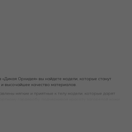
 «Дикая Орхидея» вы найдете модели, которые станут
у и высочайшее качество материалов.
влены мягкие и приятные к телу модели, которые дарят
рортному гардеробу, подчеркивая красоту загорелой кожи.
авщиками, «Дикая Орхидея» предлагает роскошные топы из
и изысканным внешним видом. Такая вещь — инвестиция в
тра спокойных, универсальных оттенков. Наши женские