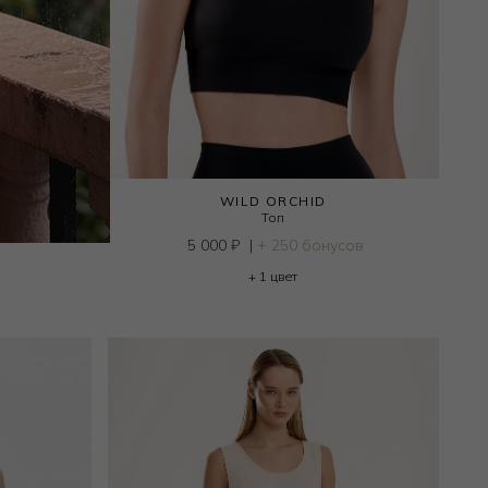
WILD ORCHID
Топ
5 000
₽
|
+ 250 бонусов
+ 1 цвет