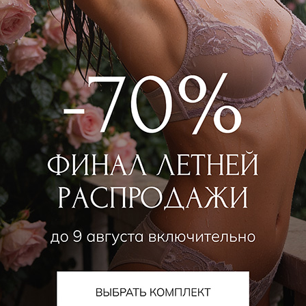
PHO FIRENZE
PHO FIRENZE
Рубашка
Рубашка
26 550
₽
27 200
₽
|
+ 1360
37 000
₽
32 000
₽
+ 1 цвет