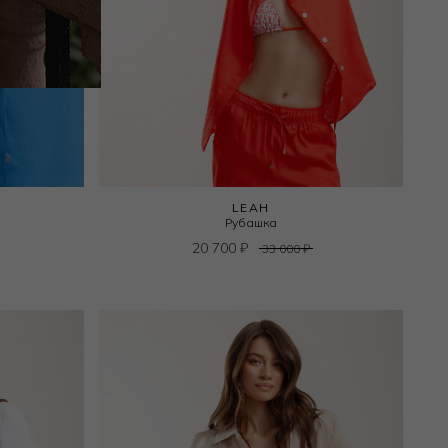
LEAH
Рубашка
20 700
₽
33 000
₽