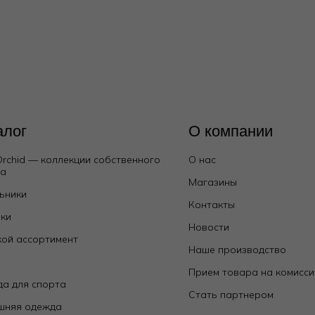
алог
О компании
Orchid — коллекции собственного
О нас
да
Магазины
ьники
Контакты
ки
Новости
ой ассортимент
Наше производство
е
Прием товара на комисс
а для спорта
Стать партнером
шняя одежда