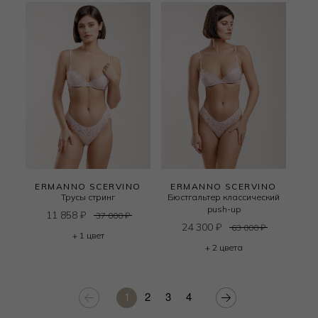
ERMANNO SCERVINO
ERMANNO SCERVINO
Трусы стринг
Бюстгальтер классический
push-up
11 858
₽
37 000
₽
24 300
₽
63 000
₽
+ 1 цвет
+ 2 цвета
1
2
3
4