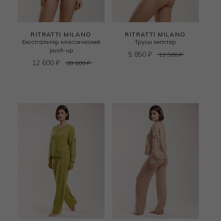
RITRATTI MILANO
RITRATTI MILANO
Бюстгальтер классический
Трусы хипстер
push-up
5 850
₽
13 500
₽
12 600
₽
28 000
₽