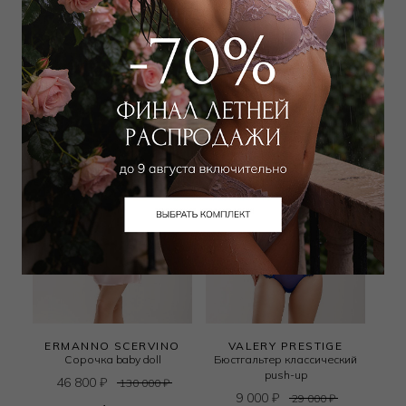
39 150
₽
39 780
₽
87 000
₽
130 000
₽
+ 1 цвет
+ 1 цвет
ERMANNO SCERVINO
VALERY PRESTIGE
Сорочка baby doll
Бюстгальтер классический
push-up
46 800
₽
130 000
₽
9 000
₽
29 000
₽