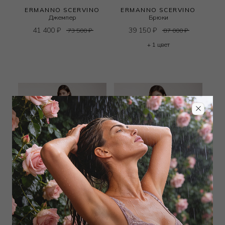
ERMANNO SCERVINO
ERMANNO SCERVINO
Джемпер
Брюки
41 400
₽
39 150
₽
73 500
₽
87 000
₽
+ 1 цвет
ERMANNO SCERVINO
ERMANNO SCERVINO
Брюки
Сорочка baby doll