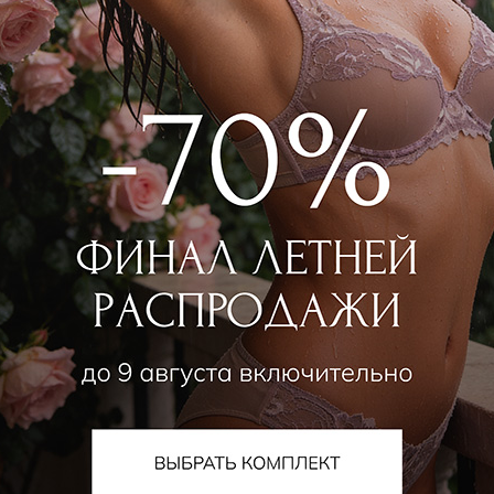
алог
О компании
Orchid — коллекции собственного
О нас
да
Магазины
ьники
Контакты
ки
Новости
ой ассортимент
Наше производство
е
Прием товара на комисс
а для спорта
Стать партнером
шняя одежда
ная одежда