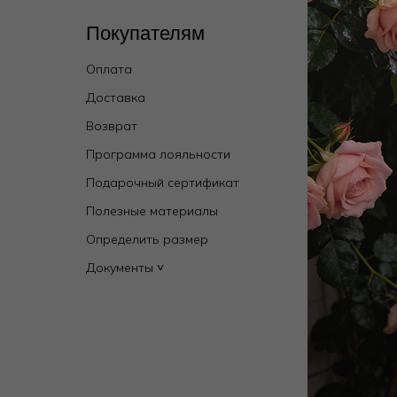
Покупателям
Кат
Оплата
Wild 
брен
Доставка
Купал
Возврат
Новин
Программа лояльности
Мужск
Подарочный сертификат
Бель
Полезные материалы
Одежд
Определить размер
Дома
Документы ˅
Пляж