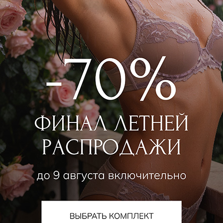
SHIKKOSA
SHIKKOSA
льтер классический push-up
Бюстгальтер классический p
 000
₽
|
+ 750 бонусов
9 500
₽
|
+ 475 бонус
+ 2 цвета
+ 2 цвета