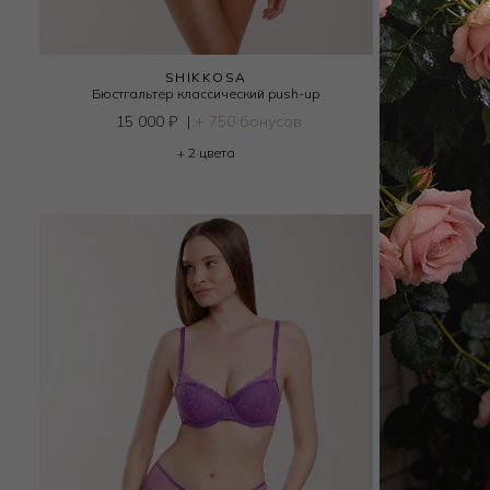
SHIKKOSA
Бюстгальтер классический push-up
Бюстга
15 000
₽
|
+ 750 бонусов
15
+ 2 цвета