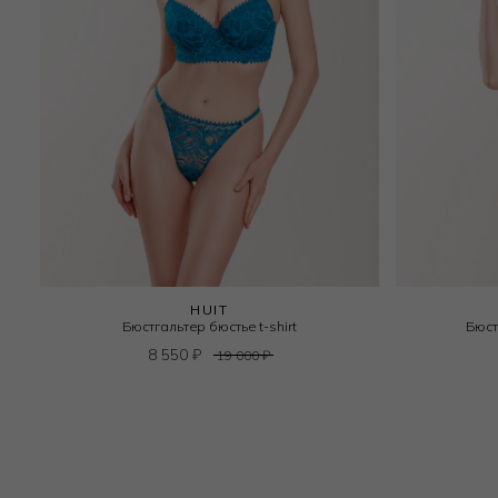
HUIT
Бюстгальтер бюстье t-shirt
Бюст
8 550
₽
19 000
₽