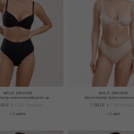
WILD ORCHID
WILD ORCHID
льтер классический push-up
Бюстгальтер треугольник м
500
₽
|
+ 425 бонусов
7 000
₽
|
+ 350 бонус
+ 2 цвета
+ 1 цвет