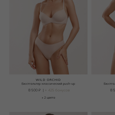
WILD ORCHID
Бюстгальтер классический push-up
Бюстга
8 500
₽
|
+ 425 бонусов
8 
+ 2 цвета