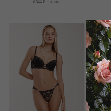
6 300
₽
18 000
₽