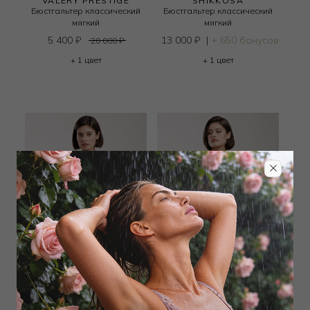
VALERY PRESTIGE
SHIKKOSA
Бюстгальтер классический
Бюстгальтер классический
мягкий
мягкий
5 400
₽
13 000
₽
|
+ 650 бонусов
20 000
₽
+ 1 цвет
+ 1 цвет
RITRATTI MILANO
COCO DE MER
Бюстгальтер классический
Бюстгальтер классический