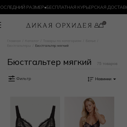
ЛЕДНИЙ РАЗМЕР
•
БЕСПЛАТНАЯ КУРЬЕРСКАЯ ДОСТАВКА О
юстгальтер мягкий
Главная
Каталог
Товары по категориям
Белье
Бюстгальтеры
Бюстгальтер мягкий
Бюстгальтер мягкий
75 товаров
Фильтр
Новинки