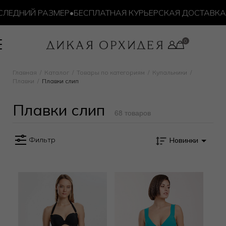
ЛЕДНИЙ РАЗМЕР
•
БЕСПЛАТНАЯ КУРЬЕРСКАЯ ДОСТАВКА ОТ
авки слип
Главная
Каталог
Товары по категориям
Купальники
Плавки
Плавки слип
Плавки слип
68 товаров
Фильтр
Новинки