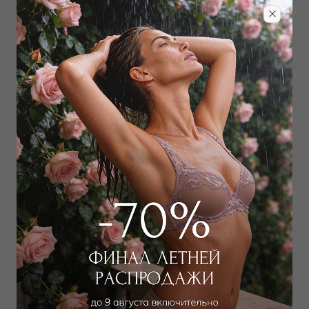
VIVIS
ANNETTE LINGERIE
Халат длинный
Халат длинный
37 350
₽
26 000
₽
|
+ 1300
52 000
₽
бонусов
+ 1 цвет
ANNETTE LINGERIE
ANNETTE LINGERIE