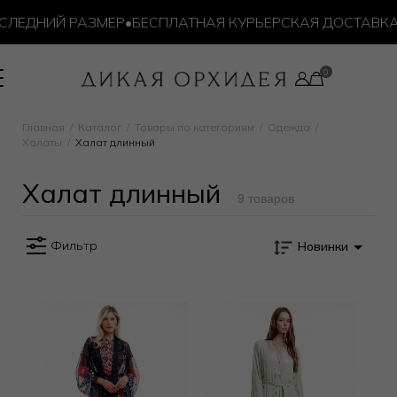
ЛЕДНИЙ РАЗМЕР
•
БЕСПЛАТНАЯ КУРЬЕРСКАЯ ДОСТАВКА ОТ
 длинный
Главная
Каталог
Товары по категориям
Одежда
Халаты
Халат длинный
Халат длинный
9 товаров
Фильтр
Новинки