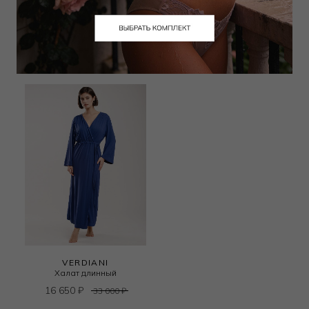
Халат длинный
Халат длинный
17 595
₽
18 743
₽
33 000
₽
35 000
₽
VERDIANI
Халат длинный
16 650
₽
33 000
₽