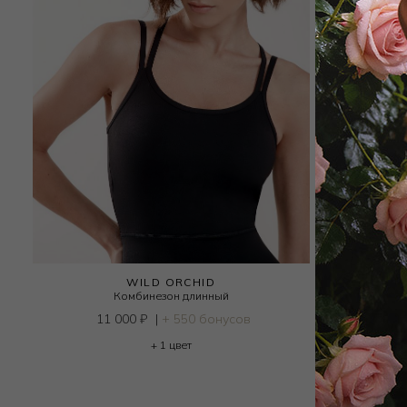
WILD ORCHID
Комбинезон длинный
11 000
₽
|
+ 550 бонусов
11
+ 1 цвет