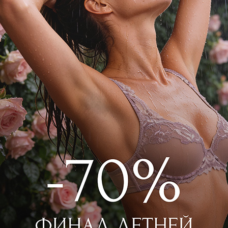
WILD ORCHID
RODASOLEIL
Комбинезон длинный
Комбинезон короткий
 000
₽
|
+ 550 бонусов
26 000
₽
|
+ 1300 бон
+ 1 цвет