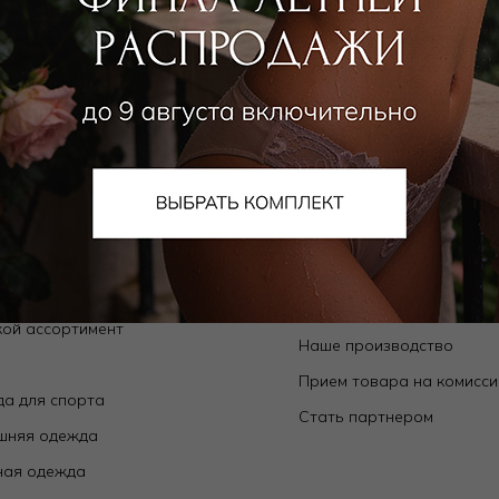
алог
О компании
Orchid — коллекции собственного
О нас
да
Магазины
ьники
Контакты
ки
Новости
ой ассортимент
Наше производство
е
Прием товара на комисс
а для спорта
Стать партнером
шняя одежда
ная одежда