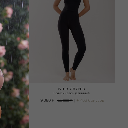
WILD ORCHID
Комбинезон длинный
усов
9 350
₽
|
+ 468 бонусов
11 000
₽