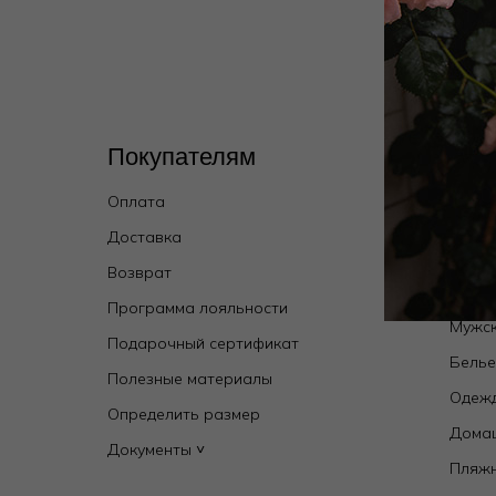
Покупателям
Кат
Оплата
Wild 
брен
Доставка
Купал
Возврат
Новин
Программа лояльности
Мужск
Подарочный сертификат
Бель
Полезные материалы
Одежд
Определить размер
Дома
Документы ˅
Пляж