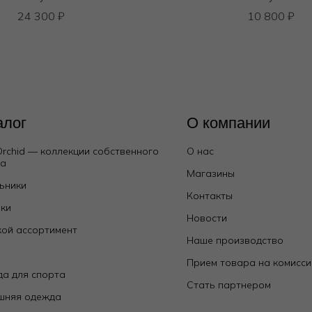
24 300
₽
10 800
₽
алог
О компании
Orchid — коллекции собственного
О нас
да
Магазины
ьники
Контакты
ки
Новости
ой ассортимент
Наше производство
е
Прием товара на комисс
а для спорта
Стать партнером
шняя одежда