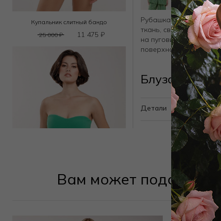
Рубашка с коротким ру
Купальник слитный бандо
ткань, свободный крой
11 475
₽
25 000
₽
на пуговицах спереди, 
поверхности.
Блуза J61379
Детали
Вам может подойти
Купальник слитный бандо
14 850
₽