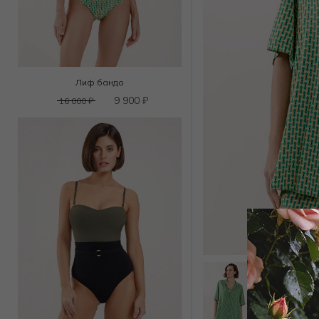
Лиф бандо
9 900
₽
16 000
₽