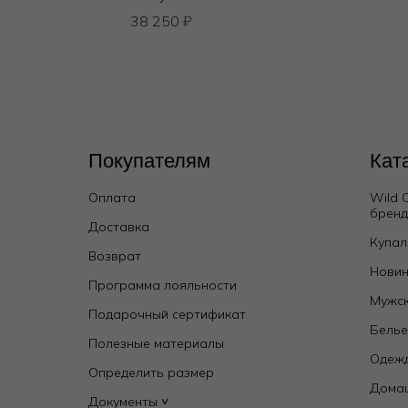
38 250
₽
Покупателям
Кат
Оплата
Wild 
брен
Доставка
Купал
Возврат
Новин
Программа лояльности
Мужск
Подарочный сертификат
Бель
Полезные материалы
Одежд
Определить размер
Дома
Документы ˅