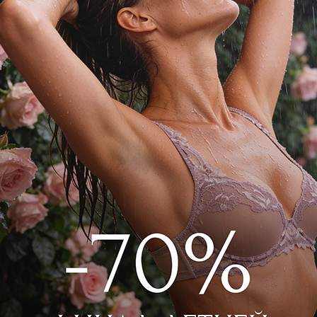
кавом из вискозы. Легкая вискозная
, классические детали рубашки, застежка
эксклюзивный принт JETS по всей
 Зеленый