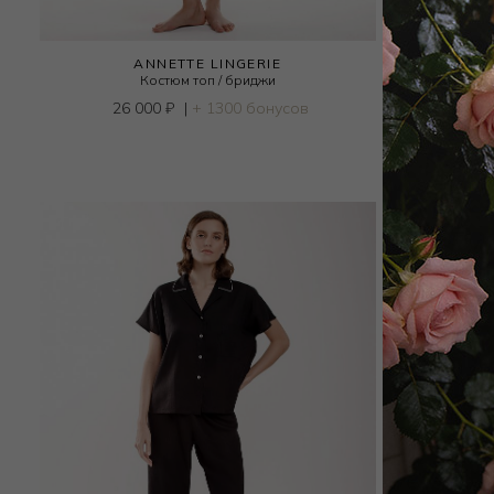
ANNETTE LINGERIE
Костюм топ / бриджи
26 000
₽
|
+ 1300 бонусов
11