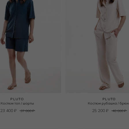
PLUTO
PLUTO
Костюм топ / шорты
Костюм рубашка / брюк
23 400
₽
25 200
₽
37 000
₽
40 000
₽