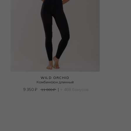
WILD ORCHID
Комбинезон длинный
9 350
₽
|
+ 468 бонусов
11 000
₽