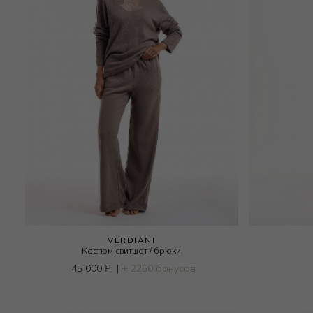
VERDIANI
Костюм свитшот / брюки
45 000
₽
|
+ 2250 бонусов