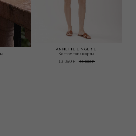
ANNETTE LINGERIE
ты
Костюм топ / шорты
13 050
₽
21 000
₽