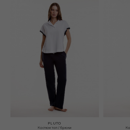
PLUTO
Костюм топ / брюки
Ко