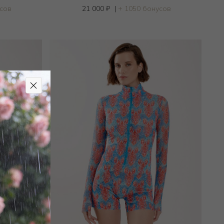
усов
21 000
₽
|
+ 1050 бонусов