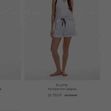
PLUTO
и
Костюм топ / шорты
15 750
₽
25 000
₽