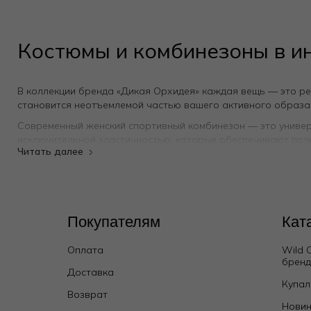
Костюмы и комбинезоны в и
В коллекции бренда «Дикая Орхидея» каждая вещь — это ре
становится неотъемлемой частью вашего активного образа ж
Современный женский спортивный комбинезон — это универ
исключительной эластичностью, которые обеспечивают полну
сохраняет безупречный вид после множества стирок . Мини
Когда речь заходит о отдыхе у моря, на первый план выход
эстетики. Мы отдаём предпочтение струящимся и дышащим 
Летний костюм — это настоящая палочка-выручалочка на ка
Покупателям
Кат
натурального хлопка и льна . Эти гипоаллергенные материа
Летний хлопковый костюм практичен, невероятно комфортен 
Оплата
Wild 
веранде.
брен
Обновите свой гардероб с «Дикой Орхидеей» и откройте для
Доставка
Купал
красоту.
Возврат
Новин