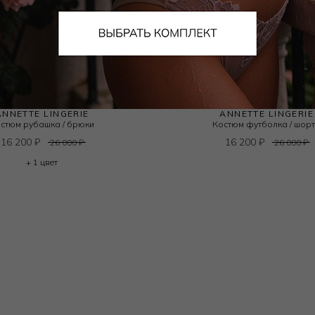
ANNETTE LINGERIE
ANNETTE LINGERIE
стюм рубашка / брюки
Костюм футболка / шор
16 200
₽
16 200
₽
26 000
₽
26 000
₽
+ 1 цвет