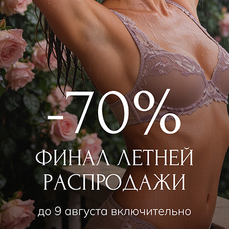
WILD ORCHID
WILD ORCHID
Комбинезон длинный
Комбинезон длинный
 000
₽
|
+ 550 бонусов
11 000
₽
|
+ 550 бону
+ 1 цвет
+ 1 цвет