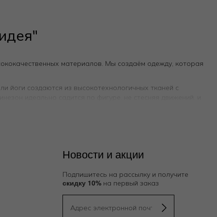
идея"
сококачественных материалов. Мы создаём одежду, которая
и йоги создаются из высокотехнологичных тканей с
незон идеально садится по фигуре, не стесняя движений, и
жи, позволяя сосредоточиться на достижении ваших целей.
бинезон от «Дикой Орхидеи» — это воплощение курортной
ля повседневной носки мы предлагаем модели из
Новости и акции
ляя тело сухим, что особенно ценно в летний зной .
о прогулка по городу или вечерний ужин в открытой летней
Подпишитесь на рассылку и получите
скидку 10%
на первый заказ
 чтобы подчеркнуть вашу индивидуальность и естественную