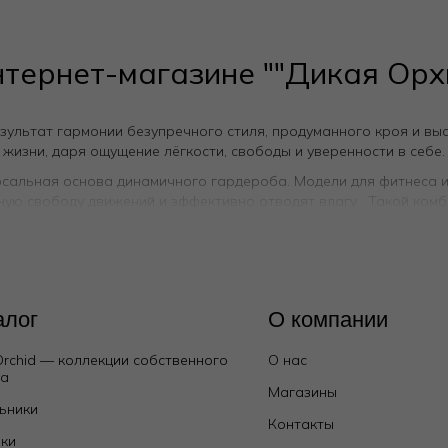
нтернет-магазине ""Дикая Орх
зультат гармонии безупречного стиля, продуманного кроя и вы
изни, даря ощущение лёгкости, свободы и уверенности в себе.
сальная основа динамичного гардероба. Модели для фитнеса ил
ю свободу движений и эффективно отводят влагу . Такой комби
малистичный дизайн без лишних швов создаёт эффект второй ко
ят лёгкость и чувство стиля. Пляжный костюм или пляжный ком
материалам.
ждый день. В нём сочетаются удобство и законченный образ. Д
алог
О компании
лы обладают высокой гигроскопичностью, впитывая влагу и остав
и легко сочетается с различной обувью и аксессуарами, будь т
Orchid — коллекции собственного
О нас
да
 себя новый уровень стиля, где каждая вещь создана для того,
Магазины
ьники
Контакты
ки