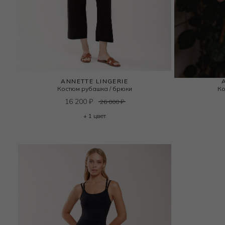
ANNETTE LINGERIE
Костюм рубашка / брюки
Ко
16 200
₽
26 000
₽
+ 1 цвет