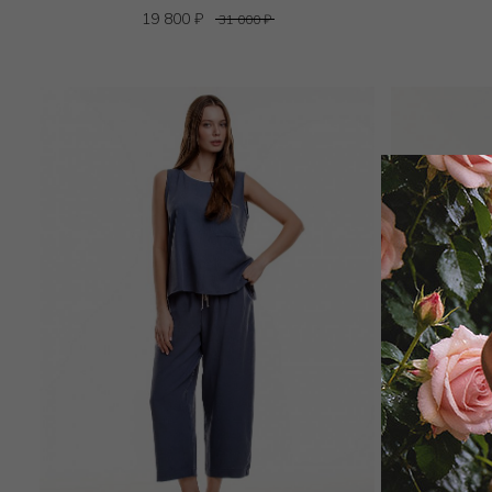
19 800
₽
31 000
₽