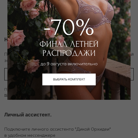
Наше производство
Новости и акции
скидку 10%
Подпишитесь на рассылку и получите
на первый
заказ
Подписываясь на рассылку вы соглашаетесь с условиями
Политики
конфиденциальности
Личный ассистент.
Подключите личного ассистента "Дикой Орхидеи"
в удобном мессенджере