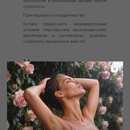
технологии и изысканный дизайн любой
сложности.
Приглашаем к сотрудничеству!
Готовы предложить индивидуальные
условия партнёрства производителям,
дизайнерам и ритейлерам. Давайте
создавать прекрасное вместе!
Наши
преимущества:
Собственные производственные
мощности в России, оснащённые
современным оборудованием
Экспертное дизайн-конструкторское
бюро с полным циклом разработки
Возможность создания и отшива
эксклюзивных коллекций