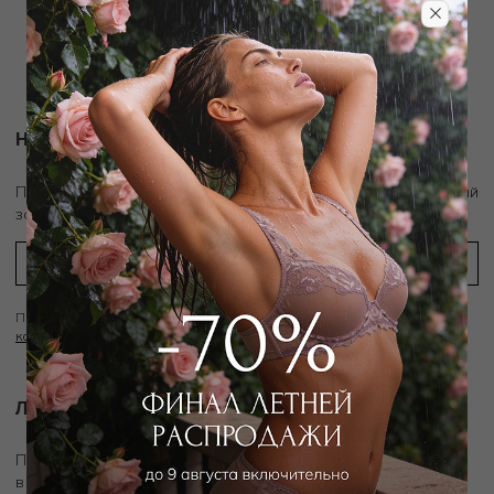
Новости и акции
скидку 10%
Подпишитесь на рассылку и получите
на первый
заказ
Подписываясь на рассылку вы соглашаетесь с условиями
Политики
конфиденциальности
Личный ассистент.
Подключите личного ассистента "Дикой Орхидеи"
в удобном мессенджере