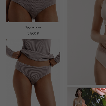
Трусы слип
3 500
₽