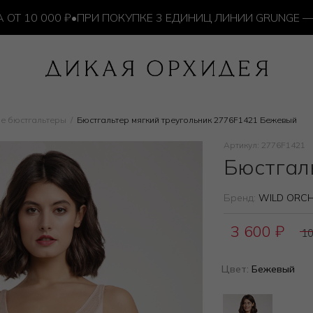
0 000 ₽
•
ПРИ ПОКУПКЕ 3 ЕДИНИЦ ЛИНИИ GRUNGE — ИЗ
е бюстгальтеры
Бюстгальтер мягкий треугольник 2776F1421 Бежевый
Артикул: 2776F1421
Бюстгал
Бренд:
WILD ORCH
3 600
₽
1
Цвет:
Бежевый