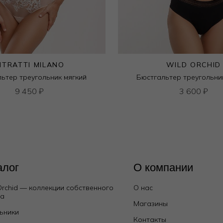
ITRATTI MILANO
WILD ORCHID
ьтер треугольник мягкий
Бюстгальтер треугольни
9 450
₽
3 600
₽
алог
О компании
Orchid — коллекции собственного
О нас
да
Магазины
ьники
Контакты