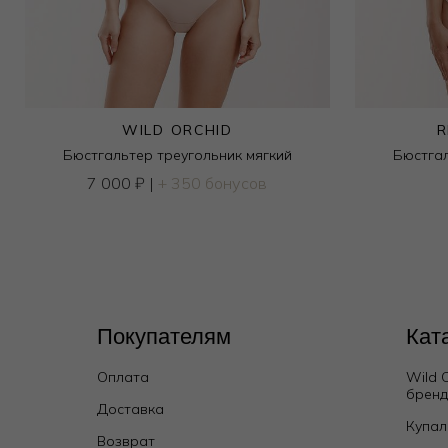
WILD ORCHID
R
Бюстгальтер треугольник мягкий
Бюстгал
7 000
₽
|
+ 350 бонусов
Трусы стринг
2 500
₽
Покупателям
Кат
Оплата
Wild 
брен
Доставка
Купал
Возврат