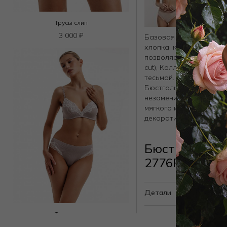
Трусы слип
3 000
₽
Базовая ультра комфо
хлопка, который имеет
позволяет делать совр
cut), Коллекция украше
тесьмой.
Бюстгальтер мягкий тр
незаменимым в базово
мягкого итальянского 
декоративной тесьмой.
Бюстгальтер 
2776F1421 Б
Детали
Трусы слип
7 000
₽