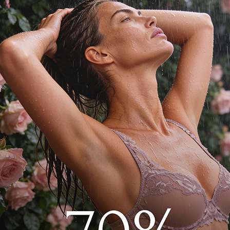
ртная коллекция белья из итальянского
 специальное плетение нитей, что
еменный дизайн с чистым срезом (clean
на эластичной, мягкой, декоративной
еугольник с комфортной чашкой станет
м гардеробе. Бюстгальтер выполнен из
хлопка, спереди украшен эластичной
мягкий треугольник
ежевый