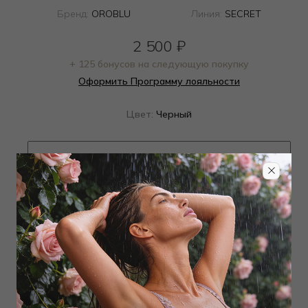
Бренд:
OROBLU
Линия:
SECRET
2 500
₽
+ 125 бонусов на следующую покупку
Оформить Программу лояльности
Цвет:
Черный
Определить размер
Наличие в магазинах
ТОВАР РАСПРОДАН
Добавить в избранное