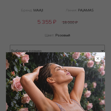
Бренд:
MAAJI
Линия:
PAJAMAS
5 355
₽
18 000
₽
Цвет:
Розовый
Определить размер
Наличие в магазинах
ТОВАР РАСПРОДАН
Добавить в избранное