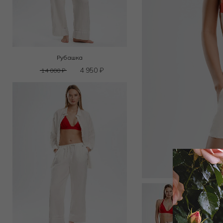
Рубашка
4 950
₽
14 000
₽