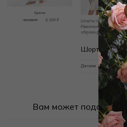
Брюки
6 300
₽
18 000
₽
Шорты льняные на рези
Идеальное изделие для
образа рекомендуем р
Шорты PT213
Детали
Вам может подойти