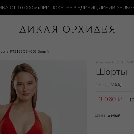
Т 10 000 ₽
•
ПРИ ПОКУПКЕ 3 ЕДИНИЦ ЛИНИИ GRUNGE —
орты PT2138CSH008 Белый
Артикул: PT2138CSH
Шорты
Бренд:
MAAJI
3 060
₽
1
Цвет:
Белый