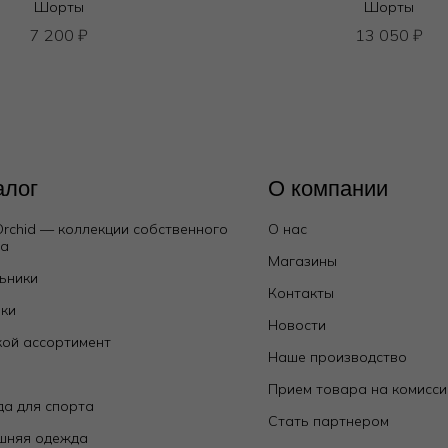
Шорты
Шорты
7 200
₽
13 050
₽
алог
О компании
Orchid — коллекции собственного
О нас
да
Магазины
ьники
Контакты
ки
Новости
ой ассортимент
Наше производство
е
Прием товара на комисс
а для спорта
Стать партнером
шняя одежда