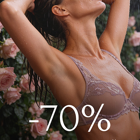
нке с завязками свободного кроя.
 летнего аутфита. Для дополнения
убашку арт.PT2075CLS010.
8CSH008 Белый