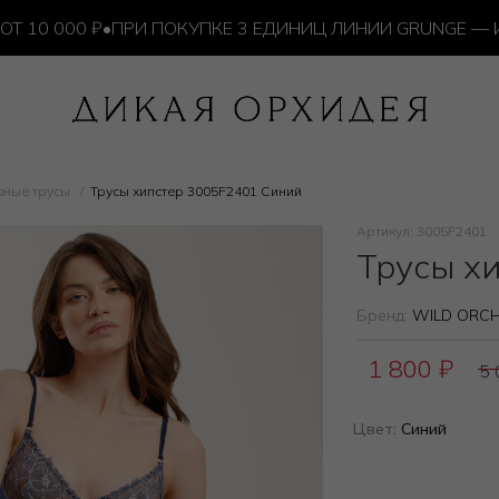
 000 ₽
•
ПРИ ПОКУПКЕ 3 ЕДИНИЦ ЛИНИИ GRUNGE — ИЗД
вные трусы
Трусы хипстер 3005F2401 Синий
Артикул: 3005F2401
Трусы х
Бренд:
WILD ORCH
1 800
₽
5
Цвет:
Синий