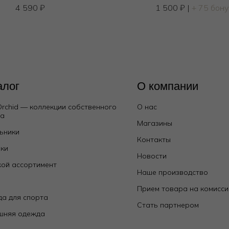
4 590
₽
1 500
₽
|
+ 75 бон
алог
О компании
Orchid — коллекции собственного
О нас
да
Магазины
ьники
Контакты
ки
Новости
ой ассортимент
Наше производство
е
Прием товара на комисс
а для спорта
Стать партнером
шняя одежда