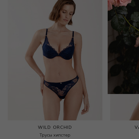
8 000
₽
Бюстгальтер moon-half
7 200
₽
10 000
₽
WILD ORCHID
V
Трусы хипстер