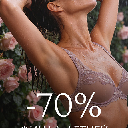
посадки и с двойной сеткой на спинке
та. Абсолютно незаметные под одеждой.
р 3005F2401 Синий