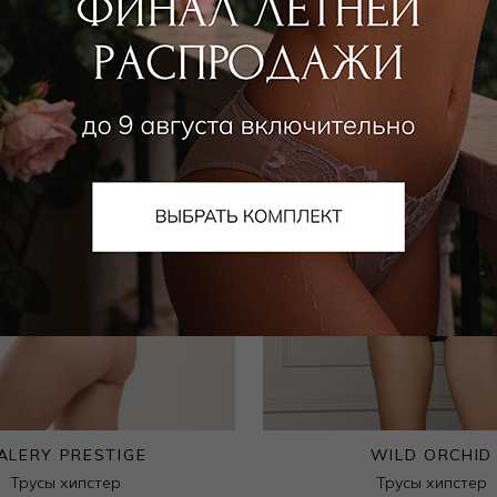
ALERY PRESTIGE
WILD ORCHID
Трусы хипстер
Трусы хипстер