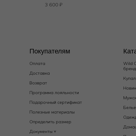
3 600
₽
Покупателям
Кат
Оплата
Wild 
брен
Доставка
Купал
Возврат
Бюстгальтер классический push-up
Новин
Программа лояльности
7 650
₽
11 000
₽
Мужск
Подарочный сертификат
Бель
Полезные материалы
Одежд
Определить размер
Дома
Документы ˅