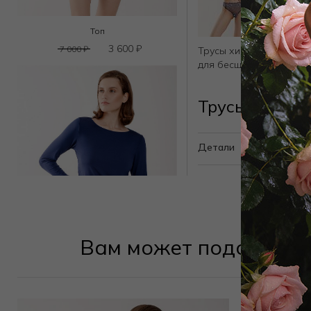
Топ
3 600
₽
7 000
₽
Трусы хипстер средней 
для бесшовного эффек
Трусы хипсте
Детали
Вам может подойти
Лонгслив
4 050
₽