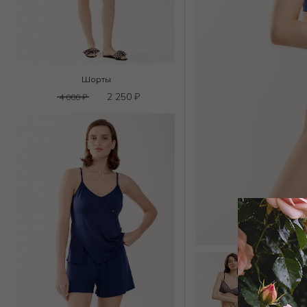
Шорты
2 250
₽
4 000
₽