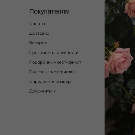
Покупателям
Кат
Оплата
Wild 
брен
Доставка
Купал
Возврат
Новин
Программа лояльности
Мужск
Подарочный сертификат
Бель
Полезные материалы
Одежд
Определить размер
Дома
Документы ˅
Пляж