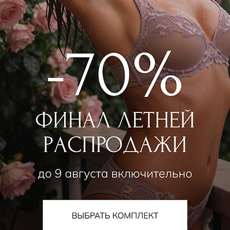
алог
О компании
Orchid — коллекции собственного
О нас
да
Магазины
ьники
Контакты
ки
Новости
ой ассортимент
Наше производство
е
Прием товара на комисс
а для спорта
Стать партнером
шняя одежда
ная одежда