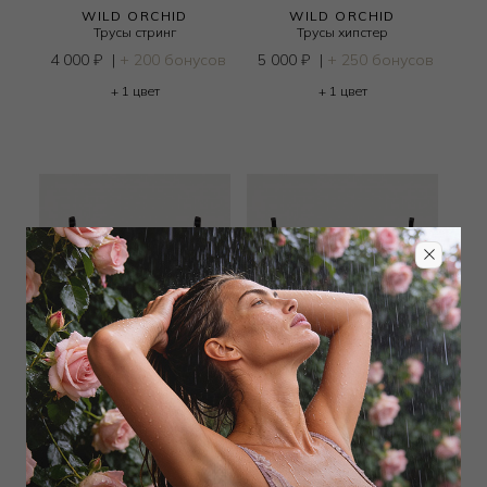
WILD ORCHID
WILD ORCHID
Трусы стринг
Трусы хипстер
4 000
₽
|
+ 200 бонусов
5 000
₽
|
+ 250 бонусов
+ 1 цвет
+ 1 цвет
WILD ORCHID
WILD ORCHID
Бюстгальтер треугольник t-
Бюстгальтер классический