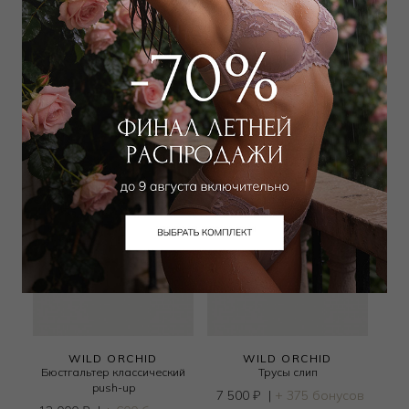
shirt
push-up
10 000
₽
|
+ 500 бонусов
12 000
₽
|
+ 600 бонусов
+ 1 цвет
+ 1 цвет
WILD ORCHID
WILD ORCHID
Бюстгальтер классический
Трусы слип
push-up
7 500
₽
|
+ 375 бонусов