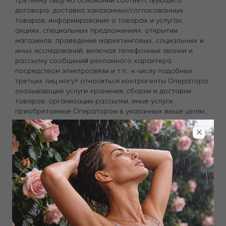
третьему лицу на основании соответствующего
договора, доставка заказанных/согласованных
товаров, информирование о товарах и услугах,
акциях, специальных предложениях, открытии
магазинов, проведение маркетинговых, социальных и
иных исследований, включая телефонные звонки и
рассылку сообщений рекламного характера
посредством электросвязи и т.п., к числу подобных
третьих лиц могут относиться контрагенты Оператора,
оказывающие услуги хранения, сборки и доставки
товаров, организации рассылки, иные услуги,
приобретаемые Оператором в указанных выше целях,
а также органам государственной власти в случаях,
установленных законодательством, в т.ч., но не
ограничиваясь:
ООО «ВЖИК» (ИНН 7734732628);
ООО «КС Холдинговая компания» (ИНН 7725772399)
и иные юридические лица, связанные с ООО «КС
Холдинговая компания» и осуществляющие оказание
услуг под наименованием «Курьер Сервис Экспресс»;
ООО «Белое Солнце» (ИНН 7806495792);
ООО «Формула Джет» (ИНН 7814639776);