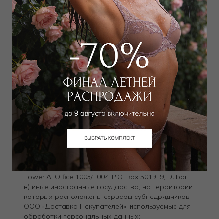
ООО «Яндекс.такси» (ИНН 7704340310);
ООО «СДЭК ОПТИМА» (ИНН 6320088005) и иные
юридические лица, связанные с ООО «СДЭК
ОПТИМА» и осуществляющие оказание услуг под
наименованием «CDEK»;
ООО «Доставка Покупателей» (ИНН 5041206183),
настоящим соглашаюсь на трансграничную
передачу ООО «Доставка Покупателей» моих
персональных данных на территорию следующих
иностранных государств и следующим компаниям:
а) Соединенные Штаты Америки (США), компаниям
Amazon Web Services, Inc., 410 Terry Avenue North,
Seattle, WA 98109; Apple Inc., One Apple Park Way,
Cupertino, CA 95014; Google LLC, 1600 Amphitheatre
Parkway, Mountain View, CA 94043; Mozilla Foundation,
331 E. Evelyn Avenue, Mountain View, CA 94041;
б) Объединенные Арабские Эмираты (ОАЭ),
компании Telegram FZ-LLC, Business Central Towers,
Tower A, Office 1003/1004, P.O. Box 501919, Dubai;
в) иные иностранные государства, на территории
которых расположены серверы субподрядчиков
ООО «Доставка Покупателей», используемые для
обработки персональных данных;