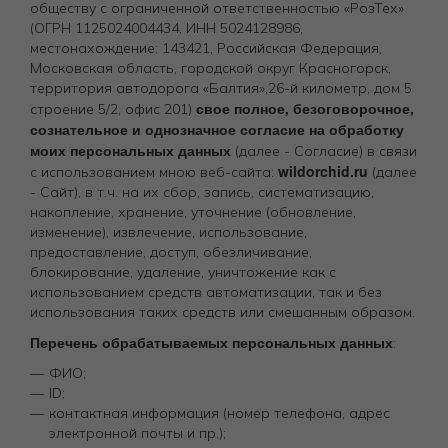
обществу с ограниченной ответственностью «РозТех»
(ОГРН 1125024004434, ИНН 5024128986,
местонахождение: 143421, Российская Федерация,
Московская область, городской округ Красногорск,
территория автодорога «Балтия»,26-й километр, дом 5
свое полное, безоговорочное,
строение 5/2, офис 201)
сознательное и однозначное согласие на обработку
моих персональных данных
(далее - Согласие) в связи
wildorchid.ru
с использованием мною веб-сайта:
(далее
- Сайт), в т.ч. на их сбор, запись, систематизацию,
накопление, хранение, уточнение (обновление,
изменение), извлечение, использование,
предоставление, доступ, обезличивание,
блокирование, удаление, уничтожение как с
использованием средств автоматизации, так и без
использования таких средств или смешанным образом.
Перечень обрабатываемых персональных данных
:
ФИО;
ID;
контактная информация (номер телефона, адрес
электронной почты и пр.);