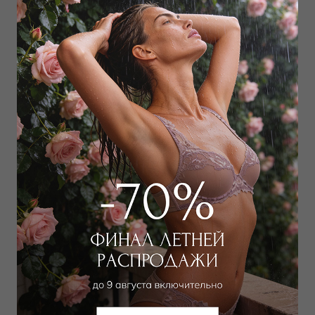
Дополнить образ
Блуза
8 550
₽
12 000
₽