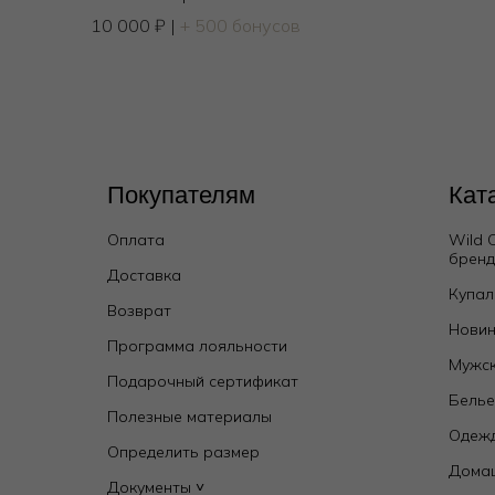
10 000
₽
|
+ 500 бонусов
Покупателям
Кат
Оплата
Wild 
брен
Доставка
Купал
Возврат
Лонгслив
Новин
4 950
₽
9 500
₽
Программа лояльности
Мужск
Подарочный сертификат
Бель
Полезные материалы
Одежд
Определить размер
Дома
Документы ˅