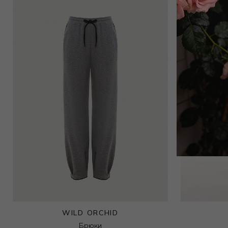
Футболка
4 500
₽
8 500
₽
WILD ORCHID
Брюки