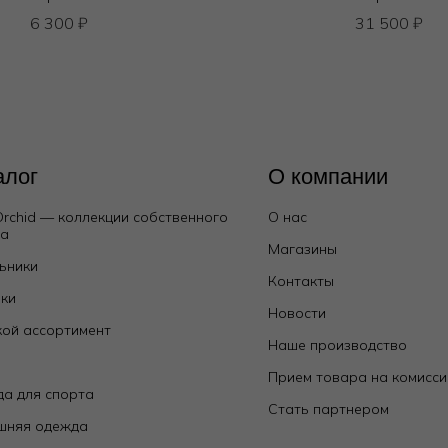
6 300
₽
31 500
₽
алог
О компании
Orchid — коллекции собственного
О нас
да
Магазины
ьники
Контакты
ки
Новости
ой ассортимент
Наше производство
е
Прием товара на комисс
а для спорта
Стать партнером
шняя одежда