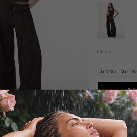
Размер:
1
(42 RU)
2
(44 RU
Доба
Добав
Заброни