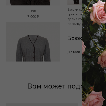
Брюки свободного кроя
Топ
трикотажа в рубчик, о
7 000
₽
время года. Узкий поя
посадку.
Брюки 3096F
Детали
Вам может подойти
Бомбер
12 000
₽