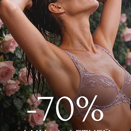
 с карманами из легкого, струящегося
беспечивают легкость и комфорт в любое
с на завязках обеспечивает комфортную
5005 Серый