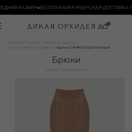
ДНИЙ РАЗМЕР
•
БЕСПЛАТНАЯ КУРЬЕРСКАЯ ДОСТАВКА ОТ 1
Главная
Каталог
Женская одежда
Льняная женская одежда
Брюки D464P301NZM Розовый
Брюки
Артикул: D464P301NZM