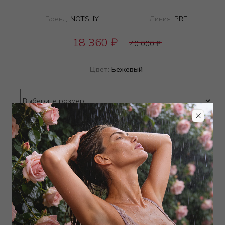
Бренд:
NOTSHY
Линия:
PRE
18 360
₽
40 000
₽
Цвет:
Бежевый
Определить размер
Наличие в магазинах
Добавить
в корзину
Добавить в избранное