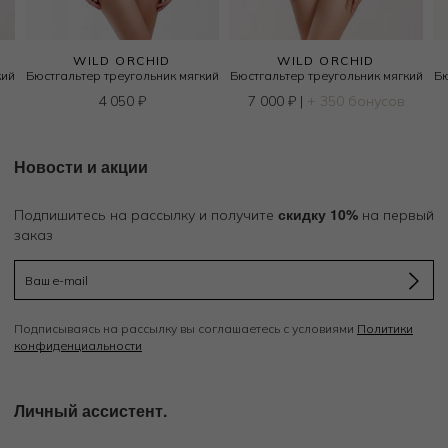
WILD ORCHID
WILD ORCHID
кий
Бюстгальтер треугольник мягкий
Бюстгальтер треугольник мягкий
Бю
4 050
₽
7 000
₽
|
+ 350 бонусов
Новости и акции
скидку 10%
Подпишитесь на рассылку и получите
на первый
заказ
Подписываясь на рассылку вы соглашаетесь с условиями
Политики
конфиденциальности
Личный ассистент.