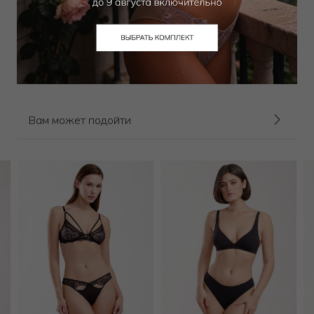
Трусы хипстер
5 850
₽
13 500
₽
Выбрать размер
Вам может подойти