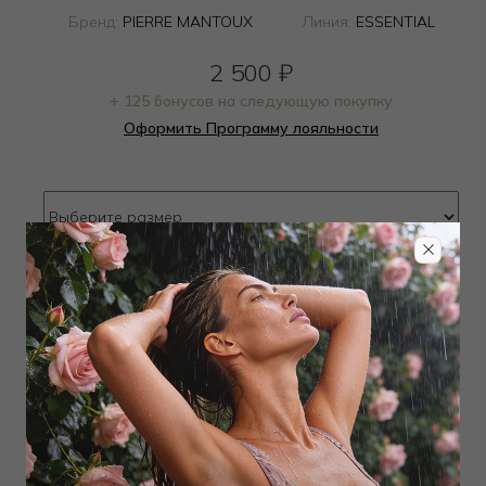
Бренд:
PIERRE MANTOUX
Линия:
ESSENTIAL
2 500
₽
+ 125 бонусов на следующую покупку
Оформить Программу лояльности
Определить размер
Наличие в магазинах
Добавить
в корзину
Добавить в избранное