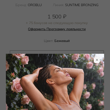
Бренд:
OROBLU
Линия:
SUNTIME BRONZING
1 500
₽
+ 75 бонусов на следующую покупку
Оформить Программу лояльности
Цвет:
Бежевый
Определить размер
Наличие в магазинах
Добавить
в корзину
Добавить в избранное