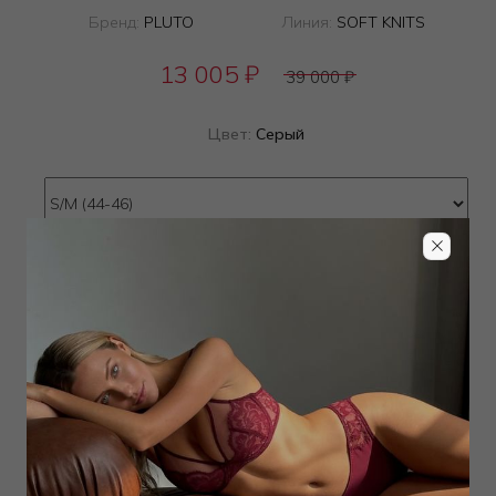
Бренд:
PLUTO
Линия:
SOFT KNITS
13 005
₽
39 000
₽
Цвет:
Серый
Определить размер
Наличие в магазинах
Добавить
в корзину
Добавить в избранное