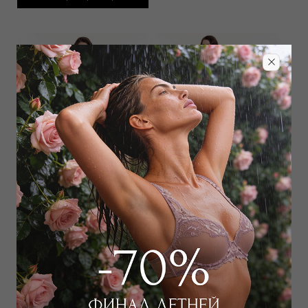
Купальник слитный
Купальник слитный
25 000
₽
24 000
₽
Выбрать размер
Выбрать размер