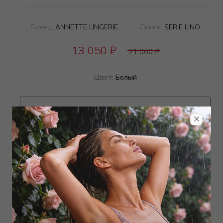
Бренд:
ANNETTE LINGERIE
Линия:
SERIE LINO
13 050
₽
21 000
₽
Цвет:
Белый
Определить размер
Наличие в магазинах
Добавить
в корзину
Добавить в избранное