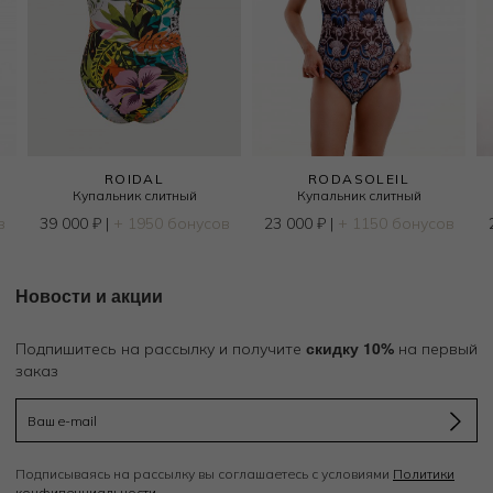
ROIDAL
RODASOLEIL
Купальник слитный
Купальник слитный
в
39 000
₽
|
+ 1950 бонусов
23 000
₽
|
+ 1150 бонусов
Новости и акции
скидку 10%
Подпишитесь на рассылку и получите
на первый
заказ
Подписываясь на рассылку вы соглашаетесь с условиями
Политики
конфиденциальности