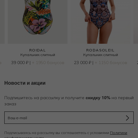
ROIDAL
RODASOLEIL
Купальник слитный
Купальник слитный
в
39 000
₽
|
+ 1950 бонусов
23 000
₽
|
+ 1150 бонусов
Новости и акции
скидку 10%
Подпишитесь на рассылку и получите
на первый
заказ
Подписываясь на рассылку вы соглашаетесь с условиями
Политики
конфиденциальности