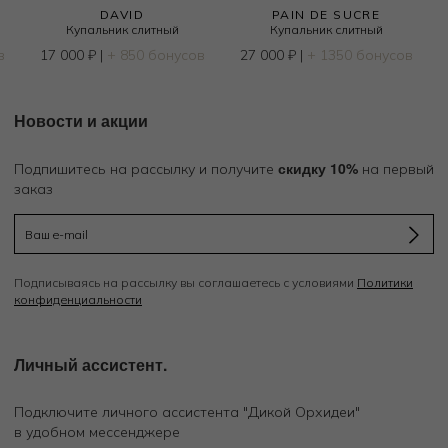
DAVID
PAIN DE SUCRE
Купальник слитный
Купальник слитный
в
17 000
₽
|
+ 850 бонусов
27 000
₽
|
+ 1350 бонусов
Новости и акции
скидку 10%
Подпишитесь на рассылку и получите
на первый
заказ
Подписываясь на рассылку вы соглашаетесь с условиями
Политики
конфиденциальности
Личный ассистент.
Подключите личного ассистента "Дикой Орхидеи"
в удобном мессенджере