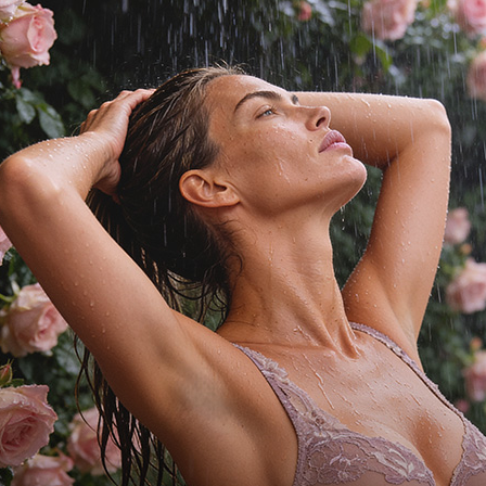
ной микрофибры с
тиле
ель на сегодняшний
дель разработана
ы. Слитный купальник
ольте.
ой 0436