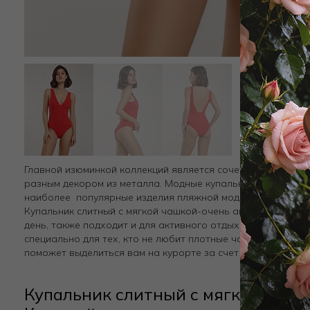
Главной изюминкой коллекций является сочетание фактур
разным декором из металла. Модные купальники в ретро с
наиболее популярные изделия пляжной моды.
Купальник слитный с мягкой чашкой-очень актуальная мод
день, также подходит и для активного отдыха. Данная мо
специально для тех, кто не любит плотные чашки и каркас
поможет выделиться вам на курорте за счет глубокого дек
Купальник слитный с мягкой чашк