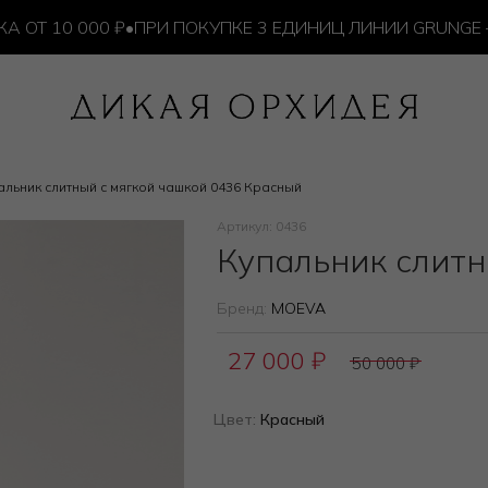
 10 000 ₽
•
ПРИ ПОКУПКЕ 3 ЕДИНИЦ ЛИНИИ GRUNGE — И
альник слитный с мягкой чашкой 0436 Красный
Артикул: 0436
Купальник слитн
Бренд:
MOEVA
27 000
₽
50 000
₽
Цвет:
Красный