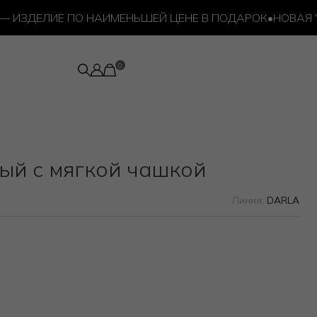
ЗДЕЛИЕ ПО НАИМЕНЬШЕЙ ЦЕНЕ В ПОДАРОК
•
НОВАЯ УСЛУ
ый с мягкой чашкой
Линия:
DARLA