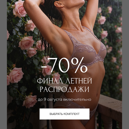
4 500
₽
2 295
₽
4 000
₽
Выбрать размер
Выбрать размер
Плавки слип
Шорты
2 250
₽
7 200
₽
6 000
₽
10 000
₽
Выбрать размер
Выбрать размер