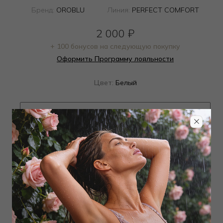
Бренд:
OROBLU
Линия:
PERFECT COMFORT
2 000
₽
+ 100 бонусов на следующую покупку
Оформить Программу лояльности
Цвет:
Белый
Определить размер
Наличие в магазинах
Добавить
в корзину
Добавить в избранное