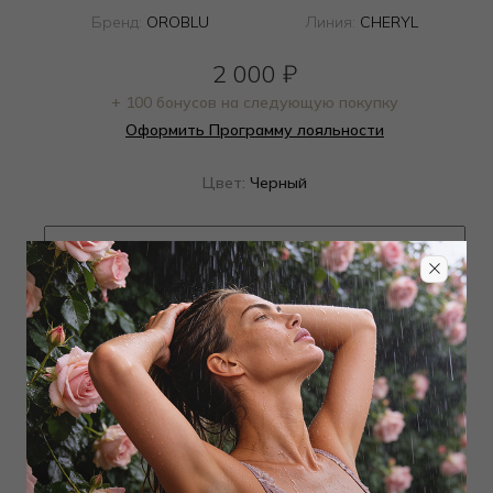
Бренд:
OROBLU
Линия:
CHERYL
2 000
₽
+ 100 бонусов на следующую покупку
Оформить Программу лояльности
Цвет:
Черный
Определить размер
Наличие в магазинах
Добавить
в корзину
Добавить в избранное