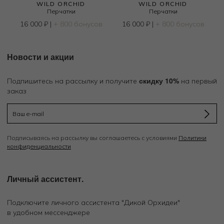
WILD ORCHID
WILD ORCHID
Перчатки
Перчатки
в
16 000
₽
|
+ 800 бонусов
16 000
₽
|
+ 800 бонусов
Новости и акции
скидку 10%
Подпишитесь на рассылку и получите
на первый
заказ
Подписываясь на рассылку вы соглашаетесь с условиями
Политики
конфиденциальности
Личный ассистент.
Подключите личного ассистента "Дикой Орхидеи"
в удобном мессенджере