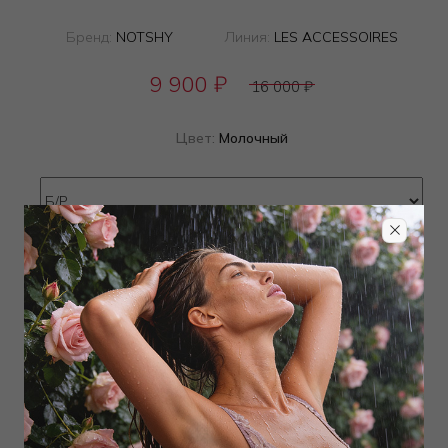
Бренд:
NOTSHY
Линия:
LES ACCESSOIRES
9 900
₽
16 000
₽
Цвет:
Молочный
Определить размер
Наличие в магазинах
Добавить
в корзину
Добавить в избранное