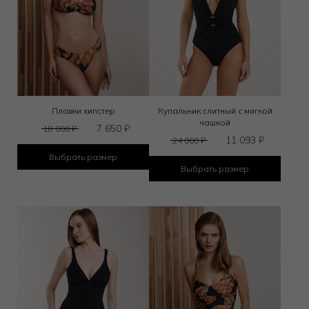
Плавки хипстер
Купальник слитный с мягкой
чашкой
7 650
₽
18 000
₽
11 093
₽
24 000
₽
Выбрать размер
Выбрать размер