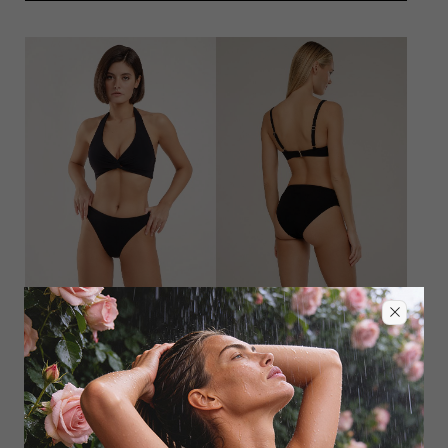
Лиф треугольник
Плавки слип
5 355
₽
9 000
₽
12 000
₽
14 000
₽
Выбрать размер
Выбрать размер