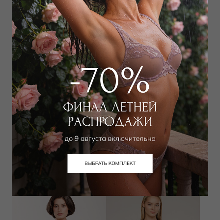
Лиф t-shirt
Плавки слип
6 750
₽
9 900
₽
15 000
₽
16 000
₽
Выбрать размер
Выбрать размер