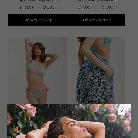
9 000
₽
9 000
₽
14 000
₽
14 000
₽
Выбрать размер
Выбрать размер
Лиф мягкий треугольник
Шорты
9 000
₽
11 858
₽
14 000
₽
22 000
₽